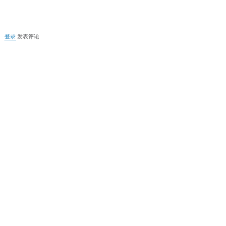
决
关
登录
发表评论
于
无
法
启
动
MS
DTC
事
务
管
理
器
的
解
决
方
案