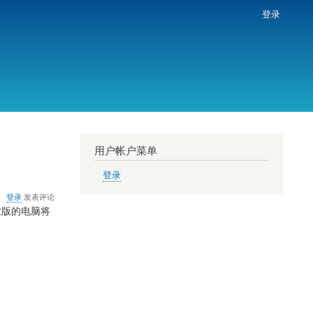
登录
用户帐户菜单
登录
关
登录
发表评论
于
专业版的电脑将
微
软
20
号
XP
盗
版
用