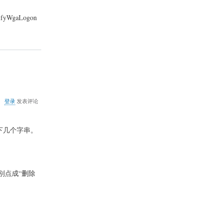
户
将
fyWgaLogon
黑
屏
关
登录
发表评论
于
让
卡
查找以下几个字串。
巴
2009
在
Win2003
上
别点成“删除
安
装