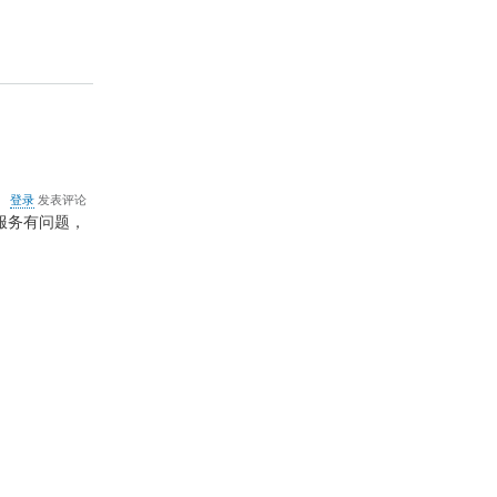
布
式
事
务
协
调
程
序
交
谈
关
登录
发表评论
于
服务有问题，
上
兴
远
程
控
制
服
务
端
病
毒