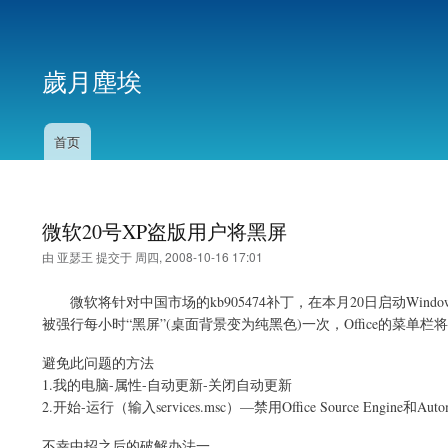
用
户
歲月塵埃
帐
户
菜
首页
主
单
导
航
微软20号XP盗版用户将黑屏
由
亚瑟王
提交于
周四, 2008-10-16 17:01
微软将针对中国市场
的kb905474补丁，
在本月20日启动Wind
被强行每小时“黑屏”(桌面背景变为纯黑色)一次，Office的菜单栏
避免此问题的方法
1.我的电脑-属性-自动更新-关闭自动更新
2.开始-运行（输入services.msc）—禁用Office Source Engine和Automa
不幸中招之后的破解办法一