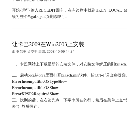
开始-运行-输入REGEDIT回车，在左边栏中找到HKEY_LOCAL_MACHINE\SOFT
项将整个WgaLogon项删除即可。
让卡巴2009在Win2003上安装
由
亚瑟王
提交于
周四, 2008-10-09 14:34
一、卡巴网站上下载最新的安装文件，对安装文件解压的到kis.sch.m
二、启动orca从orca里面打开kis.sch.msi软件。按Ctrl+F调出查找窗口
ErrorIncompatibleOSTypeShow
ErrorIncompatibleOSShow
ErrorXPSP2RequiredShow
三、找到的话，在右边先点一下字串所在的行，然后在菜单上点“表
表”）然后保存。