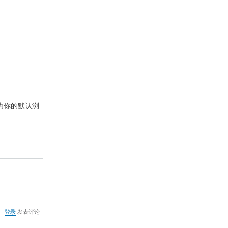
将
Firefox
设
置
成
系
统
默
认
浏
览
器
fox为你的默认浏
关
登录
发表评论
于
autochk.exe