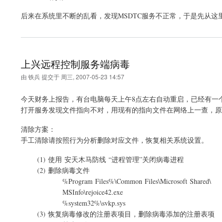
后来在系统里不断的乱看，发现MSDTC服务不正常，于是先从这
上兴远程控制服务端病毒
由
铁兵
提交于
周三, 2007-05-23 14:57
今天财务上报告，有台电脑每天上午8点左右自动重启，已经有一
打开服务发现文件指向不对，用现有的指向文件在网络上一查，原
清除方案：
手工清除请按照行为分析删除对应文件，恢复相关系统设置。
(1) 使用 安天木马防线 “进程管理”关闭病毒进程
(2) 删除病毒文件
%Program Files%\Common Files\Microsoft Shared\
MSInfo\rejoice42.exe
%system32%\svkp.sys
(3) 恢复病毒修改的注册表项目，删除病毒添加的注册表项