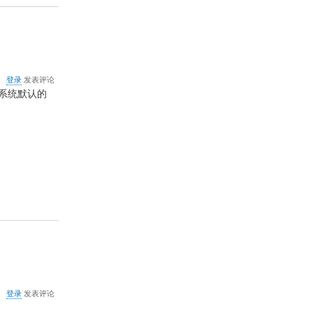
关
登录
发表评论
于
系统默认的
xml
文
件
无
法
用
IE
打
开
时
的
设
置
关
登录
发表评论
于