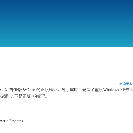
跳
转
到
主
要
内
容
阅读更多
ows XP专业版及Office的正版验证计划，届时，安装了盗版Windows XP
将被添加“不是正版”的标记。
tic Updates