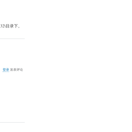
找
不
到
m32\目录下。
关
登录
发表评论
于
COMODO
3
同
工
行
网
银
冲
突
的
解