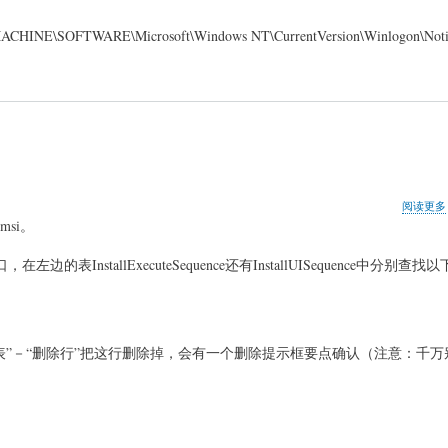
WARE\Microsoft\Windows NT\CurrentVersion\Winlogon\Noti
阅读更多
si。
，在左边的表InstallExecuteSequence还有InstallUISequence中分别
”－“删除行”把这行删除掉，会有一个删除提示框要点确认（注意：千万