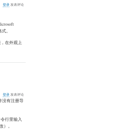
关
登录
发表评论
于
微
软
rosoft
雅
黑
体格式。
不
能
能，在外观上
显
示
韩
文
的
解
决
方
法
关
登录
发表评论
于
件没有注册导
FlashGot
插
件
在命令行里输入
不
能
位置修改）。
识
别