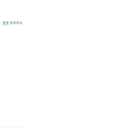
关
登录
发表评论
于
Parallel
port
driver
服
务
启
动
失
败