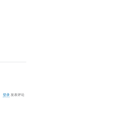
红
伞
的
启
动
画
面
关
登录
发表评论
于
Service
Control
Manager
错
误
解
决