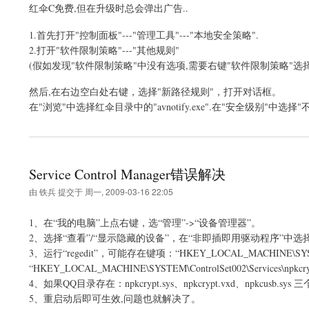
红伞C免费,但在升级时总会弹出广告..
1.首先打开"控制面板"---"管理工具"---"本地安全策略".
2.打开"软件限制策略"---"其他规则"
(假如发现"软件限制策略"中没有选项,需要右键"软件限制策略"选择"
然后,在右边空白处右键，选择"新路径规则"，打开对话框。
在"浏览"中选择红伞目录中的"avnotify.exe".在"安全级别"中选择
Service Control Manager错误解决
由
铁兵
提交于
周一, 2009-03-16 22:05
1、在“我的电脑”上点右键，选“管理”->“设备管理器”。
2、选择“查看”/“显示隐藏的设备”，在“非即插即用驱动程序”中选择“n
3、运行“regedit”，可能存在键项：“HKEY_LOCAL_MACHINE\SYSTEM\ Co
“HKEY_LOCAL_MACHINE\SYSTEM\ControlSet002\Services\n
4、如果QQ目录存在：npkcrypt.sys、npkcrypt.vxd、npkcusb.s
5、重启动后即可生效,问题也就解决了。