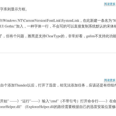
阅读更多
字库则显示方框。
dows NT\CurrentVersion\FontLink\SystemLink，在此新建一条名为“Mic
C.TTC,MS UI Gothic”加入，一种字体一行，不会写的可以直接复制系统默认的宋
但有个问题，雅黑是支持ClearType的，非常好看，gulim不支持此功
阅读更多
且自个添加Thunder以后，打开了迅雷，却无法添加任务，
应该还是有些组
别了。在“开始” ——》“运行”——》输入“cmd”（不带引号）打开命令行——》
Helper\ExplorerHelper.dll" （ExplorerHelper.dll的路径需要根据自己的迅雷安装