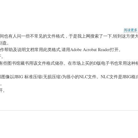
阅读更多
时间也有人问一些不常见的文件格式，于是我上网搜索了一下,转到这方便
刻盘。
说明文档常用此类格式,请用Adobe Acrobat Reader打开。
开。
国内有些图书馆藏书用该文件格式储存。在市场上买的D版电子书也常用这种
像以JBIG 标准压缩(无损压缩)为很小的NLC文件。NLC文件是JBIG
开。
打开。