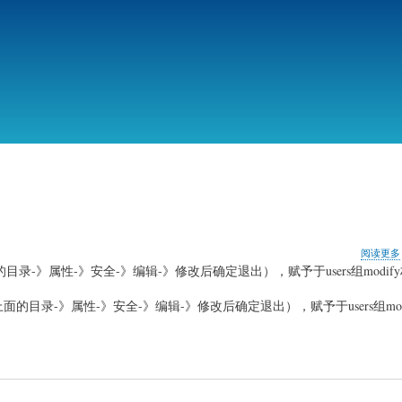
跳
转
到
主
要
内
容
阅读更多
的权限（右击上面的目录-》属性-》安全-》编辑-》修改后确定退出），赋予于users组modi
cts”的权限（右击上面的目录-》属性-》安全-》编辑-》修改后确定退出），赋予于users组m