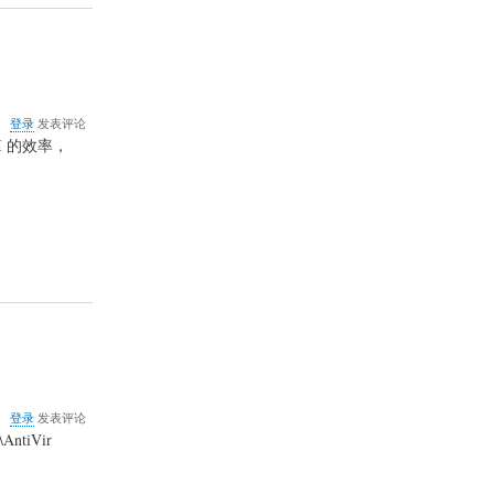
绿
色
版
迅
雷
关
登录
发表评论
于
I 的效率，
AGP
总
线
引
脚
定
义
排
列
图
关
登录
发表评论
于
ntiVir
去
除
小