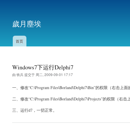
用
户
歲月塵埃
帐
户
菜
首页
主
单
导
航
Windows7下运行Delphi7
由
铁兵
提交于
周二, 2009-09-01 17:17
一、修改“C:\Program Files\Borland\Delphi7\Bin”
二、修改“C:\Program Files\Borland\Delphi7\Proje
三、运行d7，一切正常。