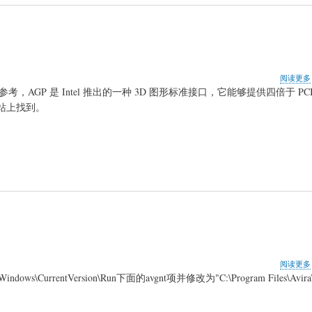
阅读更多
GP 是 Intel 推出的一种 3D 图形标准接口，它能够提供四倍于 PC
的网站上找到。
阅读更多
s\CurrentVersion\Run下面的avgnt项并修改为"C:\Program Files\Avira\A