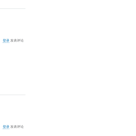
关
登录
发表评论
于
手
动
清
除
用
友
U8
异
常
任
务
关
登录
发表评论
于