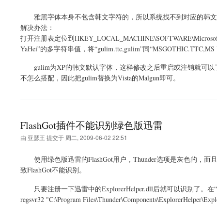
雅黑字体本身不包含韩文字符的，所以系统找不到对应的韩文
解决办法：
打开注册表定位到HKEY_LOCAL_MACHINE\SOFTWARE\Microsoft\Win
YaHei”的多字符串值，将“gulim.ttc,gulim”同“MSGOTHI
gulim为XP的韩文默认字体，这样修改之后重启或注销就可以了，
不怎么搭配，因此把gulim替换为Vista的Malgun即可。
FlashGot插件不能识别绿色版迅雷
由
亚瑟王
提交于
周二, 2009-06-02 22:51
使用绿色版迅雷的FlashGot用户，Thunder选项是灰色的，而
致FlashGot不能识别。
只要注册一下迅雷中的ExplorerHelper.dll后就可以识
regsvr32 "C:\Program Files\Thunder\Components\Explorer