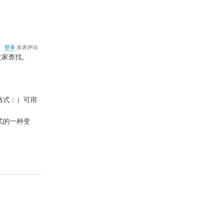
关
登录
发表评论
于
大家查找。
网
络
上
常
见
格式：）可用
的
文
格式的一种变
件
格
式
和
打
开
方
法