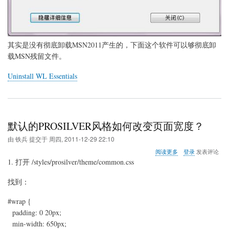
法
其实是没有彻底卸载MSN2011产生的，下面这个软件可以够彻底卸
载MSN残留文件。
Uninstall WL Essentials
默认的PROSILVER风格如何改变页面宽度？
由
铁兵
提交于
周四, 2011-12-29 22:10
关
阅读更多
登录
发表评论
于
1. 打开 /styles/prosilver/theme/common.css
默
认
找到：
的
PROSILVER
#wrap {
风
格
padding: 0 20px;
如
min-width: 650px;
何