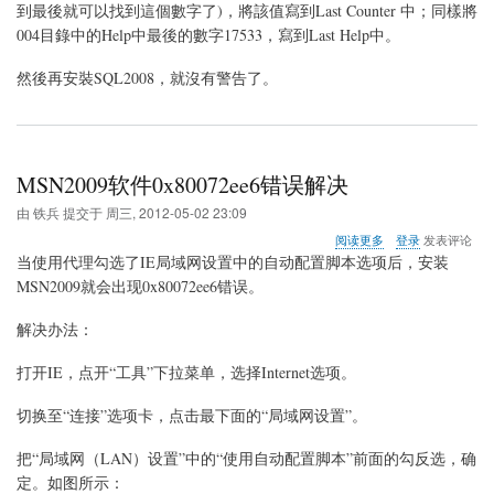
冊
到最後就可以找到這個數字了)，將該值寫到Last Counter 中；同樣將
表
004目錄中的Help中最後的數字17533，寫到Last Help中。
值
執
然後再安裝SQL2008，就沒有警告了。
行
系
統
組
態
檢
MSN2009软件0x80072ee6错误解决
查
失
由
铁兵
提交于
周三, 2012-05-02 23:09
敗
关
阅读更多
登录
发表评论
于
当使用代理勾选了IE局域网设置中的自动配置脚本选项后，安装
MSN2009
MSN2009就会出现0x80072ee6错误。
软
件
解决办法：
0x80072ee6
错
误
打开IE，点开“工具”下拉菜单，选择Internet选项。
解
决
切换至“连接”选项卡，点击最下面的“局域网设置”。
把“局域网（LAN）设置”中的“使用自动配置脚本”前面的勾反选，确
定。如图所示：