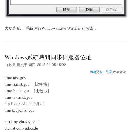
大功告成，重新运行Windows Live Writer进行安装。
Windows系統時間同步伺服器位址
由
铁兵
提交于
周四, 2012-04-05 15:02
关
阅读更多
登录
发表评论
于
time.nist.gov
Windows
time-a.nist.gov [比較快]
系
time-b.nist.gov [比較快]
統
時
time-nw.nist.gov
間
ntp.fudan.edu.cn [復旦]
同
timekeeper.isi.edu
步
伺
nist1-ny.glassey.com
服
器
utcnist.colorado.edu
位