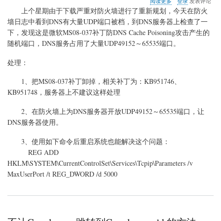
阅读更多
登录
发表评论
于
上个星期由于下载严重对防火墙进行了重新规划，今天在防火
DNS
墙日志中看到DNS有大量UDP端口被档，到DNS服务器上检查了一
服
下，发现这是微软MS08-037补丁防DNS Cache Poisoning攻击产生的
务
器
随机端口，DNS服务占用了大量UDP49152～65535端口。
占
用
处理：
大
量
1、把MS08-037补丁卸掉，相关补丁为：KB951746、
UDP
KB951748，服务器上不建议这样处理
端
口
2、在防火墙上为DNS服务器开放UDP49152～65535端口，让
DNS服务器使用。
3、使用如下命令后重启系统也能解决这个问题：
REG ADD
HKLM\SYSTEM\CurrentControlSet\Services\Tcpip\Parameters /v
MaxUserPort /t REG_DWORD /d 5000