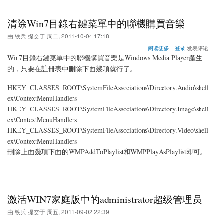
清除Win7目錄右鍵菜單中的聯機購買音樂
由
铁兵
提交于
周二, 2011-10-04 17:18
关
阅读更多
登录
发表评论
于
Win7目錄右鍵菜單中的聯機購買音樂是Windows Media Player產生
清
的，只要在註冊表中刪除下面幾項就行了。
除
Win7
HKEY_CLASSES_ROOT\SystemFileAssociations\Directory.Audio\shell
目
錄
ex\ContextMenuHandlers
右
HKEY_CLASSES_ROOT\SystemFileAssociations\Directory.Image\shell
鍵
ex\ContextMenuHandlers
菜
HKEY_CLASSES_ROOT\SystemFileAssociations\Directory.Video\shell
單
中
ex\ContextMenuHandlers
的
刪除上面幾項下面的WMPAddToPlaylist和WMPPlayAsPlaylist即可。
聯
機
購
買
音
樂
激活WIN7家庭版中的administrator超级管理员
由
铁兵
提交于
周五, 2011-09-02 22:39