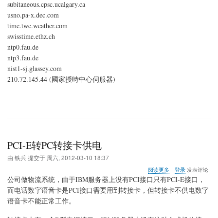
subitaneous.cpsc.ucalgary.ca
址
usno.pa-x.dec.com
time.twc.weather.com
swisstime.ethz.ch
ntp0.fau.de
ntp3.fau.de
nist1-sj.glassey.com
210.72.145.44 (國家授時中心伺服器)
PCI-E转PC转接卡供电
由
铁兵
提交于
周六, 2012-03-10 18:37
关
阅读更多
登录
发表评论
于
公司做物流系统，由于IBM服务器上没有PCI接口只有PCI-E接口，
PCI-
而电话数字语音卡是PCI接口需要用到转接卡，但转接卡不供电数字
E
语音卡不能正常工作。
转
PC