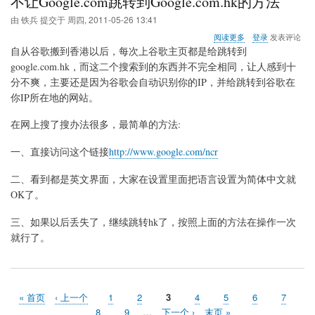
不让Google.com跳转到Google.com.hk的方法
由
铁兵
提交于
周四, 2011-05-26 13:41
关
阅读更多
登录
发表评论
于
自从谷歌搬到香港以后，每次上谷歌主页都是给跳转到
不
google.com.hk，而这二个搜索到的东西并不完全相同，让人感到十
让
分不爽，主要还是因为谷歌会自动识别你的IP，并给跳转到谷歌在
Google.com
跳
你IP所在地的网站。
转
到
在网上搜了搜办法很多，最简单的方法:
Google.com.hk
的
一、直接访问这个链接
http://www.google.com/ncr
方
法
二、看到都是英文界面，大家在设置里面把语言设置为简体中文就
OK了。
三、如果以后丢失了，继续跳转hk了，按照上面的方法在操作一次
就行了。
首
« 首页
前
‹ 上一个
页
1
页
2
当
3
页
4
页
5
页
6
页
7
分
页
一
面
面
前
面
面
面
面
页
8
页
9
…
下
下一个 ›
末
末页 »