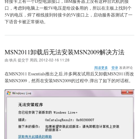
转
转接卡上有一个D型电源接口，IBM服务器上没有这种台式机的接
接
口，考虑到电脑上一般5V电压是给设备用的，所以在主板上找到个
卡
5V的电压，焊了根线接到转接卡的5V接口上，启动服务器测试了一
供
下语音卡被正常驱动。
电
MSN2011卸载后无法安装MSN2009解决方法
由
铁兵
提交于
周四, 2012-02-16 11:28
关
阅读更多
登录
发表评论
于
在MSN2011 Essentials推出之后,许多网友试用后又卸载MSN2011而改
MSN2011
装MSN2009，然而在安装MSN2009的过程中,弹出了如下的对话框。
卸
载
后
无
法
安
装
MSN2009
解
决
方