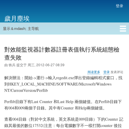
跳
登录
用
转
户
歲月塵埃
到
帐
主
户
显示＆mdash; 主导航
要
主
菜
内
导
容
首页
单
航
對效能監視器計數器註冊表值執行系統組態檢
查失敗
由
铁兵
提交于
周三, 2012-06-27 08:39
关
阅读更多
登录
发表评论
于
解決辦法：開始->運行->輸入regedit.exe彈出登錄編輯程式窗口，找
對
到HKEY_LOCAL_MACHINE/SOFTWARE/Microsoft/Windows
效
NT/CurrentVersion/Perflib
能
監
視
Perflib目錄下有Last Counter 和Last Help 兩個鍵值。在Perflib目錄下
器
有004和009兩個子目錄。其中有Counter 和Help兩個鍵值。
計
數
查看004目錄（對於中文系統，英文系統是009目錄）下的Counter 記
器
錄其最後的數位17532(注意：每台電腦數字不一樣打開counter 後拉
註