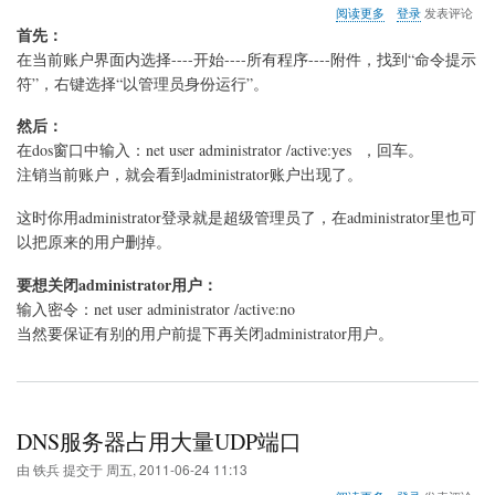
关
阅读更多
登录
发表评论
于
首先：
激
在当前账户界面内选择----开始----所有程序----附件，找到“命令提示
活
符”，右键选择“以管理员身份运行”。
WIN7
家
然后：
庭
版
在dos窗口中输入：net user administrator /active:yes ，回车。
中
注销当前账户，就会看到administrator账户出现了。
的
administrator
这时你用administrator登录就是超级管理员了，在administrator里也可
超
级
以把原来的用户删掉。
管
理
要想关闭administrator用户：
员
输入密令：net user administrator /active:no
当然要保证有别的用户前提下再关闭administrator用户。
DNS服务器占用大量UDP端口
由
铁兵
提交于
周五, 2011-06-24 11:13
关