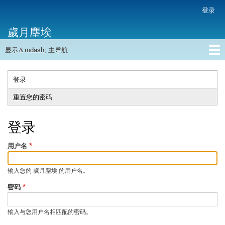
跳
登录
用
转
户
歲月塵埃
到
帐
主
户
显示＆mdash; 主导航
要
主
菜
内
导
容
首页
单
航
登录
（活
主
动
重置您的密码
标
标
签
签）
登录
用户名
输入您的 歲月塵埃 的用户名。
密码
输入与您用户名相匹配的密码。