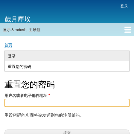
跳
登录
用
转
户
歲月塵埃
到
帐
主
户
显示＆mdash; 主导航
要
主
菜
内
导
容
首页
单
首页
航
面
包
登录
主
屑
重置您的密码
（活
标
动
签
标
重置您的密码
签）
用户名或者电子邮件地址
重设密码的步骤将被发送到您的注册邮箱。