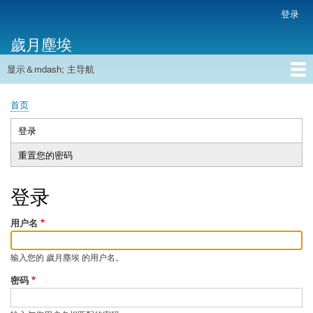
跳
登录
用
转
户
歲月塵埃
到
帐
主
户
显示＆mdash; 主导航
要
主
菜
内
导
容
首页
单
首页
航
面
包
登录
（活
主
屑
动
重置您的密码
标
标
签
签）
登录
用户名
输入您的 歲月塵埃 的用户名。
密码