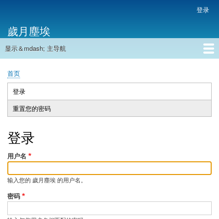
跳
登录
用
转
户
歲月塵埃
到
帐
主
户
显示＆mdash; 主导航
要
主
菜
内
导
容
首页
单
首页
航
面
包
登录
（活
主
屑
动
重置您的密码
标
标
签
签）
登录
用户名
输入您的 歲月塵埃 的用户名。
密码