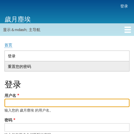
跳
登录
用
转
户
歲月塵埃
到
帐
主
户
显示＆mdash; 主导航
要
主
菜
内
导
容
首页
单
首页
航
面
包
登录
（活
主
屑
动
重置您的密码
标
标
签
签）
登录
用户名
输入您的 歲月塵埃 的用户名。
密码