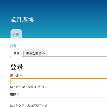
用
户
歲月塵埃
帐
户
菜
首页
主
单
导
首页
航
面
登录
（活动标签）
重置您的密码
包
主
屑
标
登录
签
用户名
输入您的 歲月塵埃 的用户名。
密码
输入与您用户名相匹配的密码。