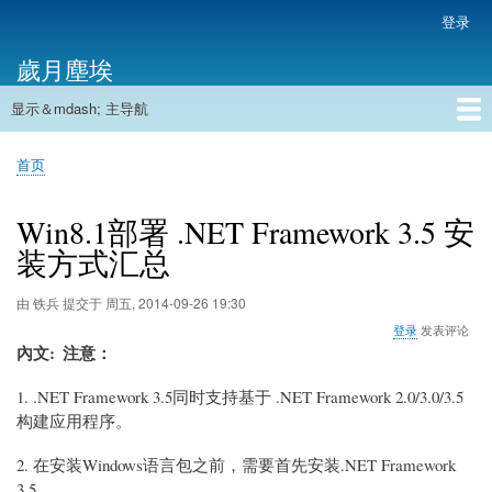
跳
登录
用
转
户
歲月塵埃
到
帐
主
户
显示＆mdash; 主导航
要
主
菜
内
导
容
首页
单
首页
航
面
包
Win8.1部署 .NET Framework 3.5 安
屑
装方式汇总
由
铁兵
提交于
周五, 2014-09-26 19:30
登录
发表评论
內文
注意：
1. .NET Framework 3.5同时支持基于 .NET Framework 2.0/3.0/3.5
构建应用程序。
2. 在安装Windows语言包之前，需要首先安装.NET Framework
3.5。