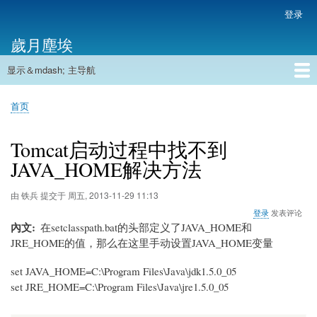
跳
登录
用
转
户
歲月塵埃
到
帐
主
户
显示＆mdash; 主导航
要
主
菜
内
导
容
首页
单
首页
航
面
包
Tomcat启动过程中找不到
屑
JAVA_HOME解决方法
由
铁兵
提交于
周五, 2013-11-29 11:13
登录
发表评论
內文
在setclasspath.bat的头部定义了
JAVA_HOME
和
JRE_HOME
的值，那么在这里手动设置JAVA_HOME变量
set JAVA_HOME=C:\Program Files\Java\jdk1.5.0_05
set JRE_HOME=C:\Program Files\Java\jre1.5.0_05