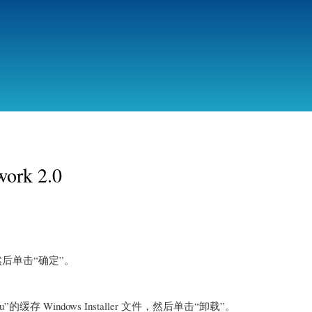
跳
转
到
主
要
内
容
rk 2.0
后单击“确定”。
。
6 enu”的缓存 Windows Installer 文件，然后单击“卸载”。