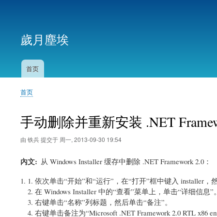
用
户
歲月塵埃
帐
户
菜
首页
主
单
导
首页
航
面
包
手动删除并重新安装 .NET Framewo
屑
由
铁兵
提交于
周一, 2013-09-30 19:54
內文
从 Windows Installer 缓存中删除 .NET Framework 2.0：
依次单击“开始”和“运行”，在“打开”框中键入
installer
，然
在 Windows Installer 中的“查看”菜单上，单击“详细信息”
右键单击“名称”列标题，然后单击“备注”。
右键单击备注为“Microsoft .NET Framework 2.0 RTL x8