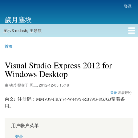
跳
登录
用
转
户
歲月塵埃
到
帐
主
户
显示＆mdash; 主导航
要
主
菜
内
导
容
首页
单
首页
航
面
包
Visual Studio Express 2012 for
屑
Windows Desktop
由
铁兵
提交于
周三, 2012-12-05 15:48
登录
发表评论
內文
注册码：MMVJ9-FKY74-W449Y-RB79G-8GJGJ留着备
用。
用户帐户菜单
登录