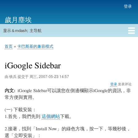
跳
登录
用
转
户
歲月塵埃
到
帐
主
户
显示＆mdash; 主导航
要
主
菜
内
导
容
首页
单
首页
卡巴斯基的兼容模式
航
面
包
iGoogle Sidebar
屑
由
铁兵
提交于
周三, 2007-05-23 14:57
登录
发表评论
內文
iGoogle Sidebar可以讓您在側邊欄顯示iGoogle的資訊，非
常方便與實用。
(一) 下載安裝：
1.首先，我們先到
這個網站
下載。
2.接著，找到「Install Now」的綠色方塊，按一下，等幾秒後，
選「立即安裝」：